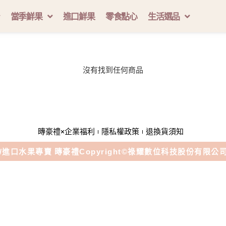
當季鮮果
進口鮮果
零食點心
生活選品
沒有找到任何商品
暷豪禮×企業福利
隱私權政策
退換貨須知
/進口水果專賣 暷
豪禮
Copyright©
祿耀數位科技股份有限公