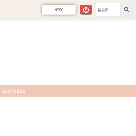
NT$
0
司
83075322