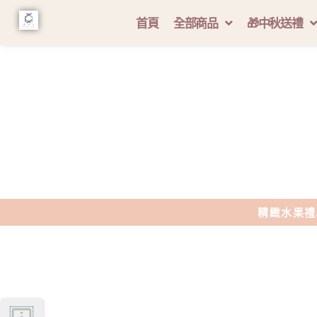
跳
首頁
全部商品
🎁中秋送禮
至
主
要
內
容
精緻水果禮