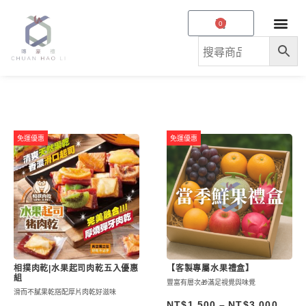
跳
購
0
至
物
主
籃
要
內
容
免運優惠
免運優惠
相撲肉乾|水果起司肉乾五入優惠
【客製專屬水果禮盒】
組
豐富有層次🎁滿足視覺與味覺
滑而不膩果乾搭配厚片肉乾好滋味
NT$
1,500
–
NT$
3,000