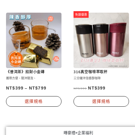
項
格：
格：
NT$900。
NT$699。
NT$3,980。
NT$2,68
免運優惠
《普洱茶》招財小金磚
316真空咖啡萃取杯
攜帶方便、隨沖隨泡、
三分鐘沖泡香醇咖啡
原
目
NT$
399
–
NT$
799
NT$
399
NT$
599
始
前
此
此
選擇規格
選擇規格
價
價
產
產
格：
格：
品
品
NT$599。
NT$399。
有
有
多
多
暷豪禮×企業福利
種
種