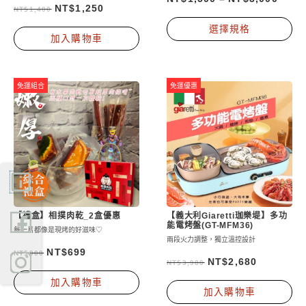
原
目
NT$
1,250
NT$
1,400
此
始
前
選擇規格
產
加入購物車
價
價
品
格：
格：
有
NT$1,400。
NT$1,250。
多
免運組合
免運優惠
種
款
式
可
在
產
品
【禮盒】相撲肉乾_2盒優惠
【義大利Giaretti珈樂堤】多功
頁
能電烤盤(GT-MFM36)
每一片都像是現烤的好滋味♡
面
兩段火力調整，獨立溫控設計
原
目
NT$
699
NT$
900
選
原
目
NT$
2,680
NT$
3,980
始
前
擇
始
前
加入購物車
價
價
選
加入購物車
價
價
格：
格：