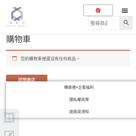
跳
購
0
至
物
主
籃
要
內
購物車
容
您的購物車裡還沒有任何商品。
回到商店
暷豪禮×企業福利
隱私權政策
退換貨須知